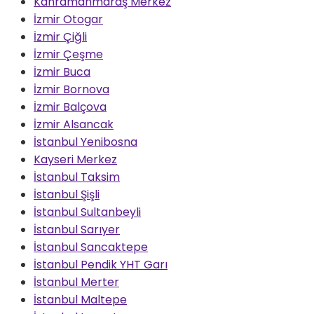
Kahramanmaraş Merkez
İzmir Otogar
İzmir Çiğli
İzmir Çeşme
İzmir Buca
İzmir Bornova
İzmir Balçova
İzmir Alsancak
İstanbul Yenibosna
Kayseri Merkez
İstanbul Taksim
İstanbul Şişli
İstanbul Sultanbeyli
İstanbul Sarıyer
İstanbul Sancaktepe
İstanbul Pendik YHT Garı
İstanbul Merter
İstanbul Maltepe