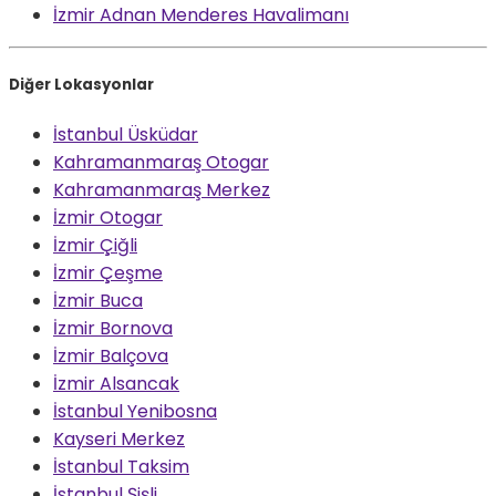
İzmir Adnan Menderes Havalimanı
Diğer Lokasyonlar
İstanbul Üsküdar
Kahramanmaraş Otogar
Kahramanmaraş Merkez
İzmir Otogar
İzmir Çiğli
İzmir Çeşme
İzmir Buca
İzmir Bornova
İzmir Balçova
İzmir Alsancak
İstanbul Yenibosna
Kayseri Merkez
İstanbul Taksim
İstanbul Şişli